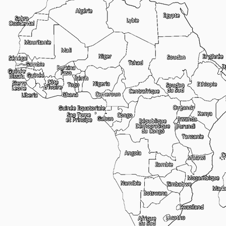
Législation
CIMA
Législation
OAPI
Législation
OHADA
Législation
UEMOA
Législations
Nationales