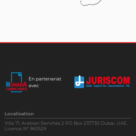
En partenariat
avec
Localisation
Villa 71, Arabian Ranches 2 PO Box 237730 Dubai, UAE.
Licence N° 960529